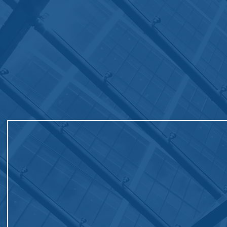
DIRECCIÓN
136 Madison Avenue, 6th Floor, Su
New York City, New York 10016
By appointment only.
Teléfono:
347-261-0100
New York City