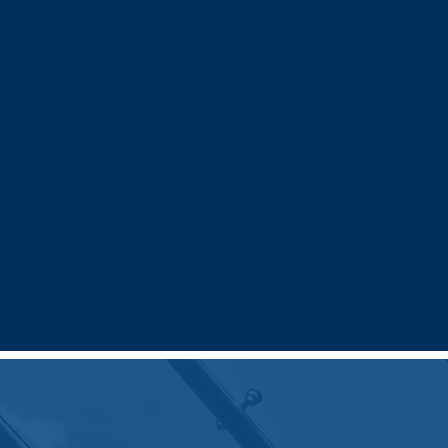
r
. También tiene un grado profesional
s de la Facultad de Derecho de la
y estudios de posgrado en Derecho
gías de la Universidad Externado
utense de Madrid (España).
 de español y abogado de inmigración,
QI+, es sensible y apasionado por
en los Estados Unidos.
Abogados de la ciudad de Nueva York,
ogados de Inmigración (AILA), y de la
ueva York (LeGaL).