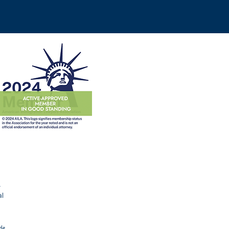
r
al
de