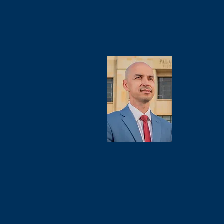
Abogado de Inm
Luis Enri
Luis Enriq
LGBTQIA+ e
ciudad de B
Es miembro 
con su sóli
representar 
estricto códi
Luis es un abogado licenciado 
también en la República de Colom
to practice immigration and Natur
Territories Pursuant to 8 USC 1292
Asistió a la Facultad de Derecho
Puerto Rico, Estados Unidos (Am