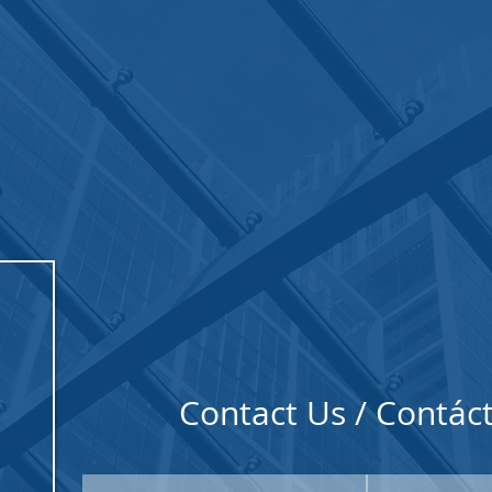
ite 633
Contact Us / Contác