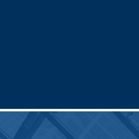
donde obtuvo su título
Juris Docto
en Derecho y Ciencias Política
Universidad Libre de Colombia 
Informático y Nuevas Tecnolo
(Colombia) y la Universidad Compl
Como inmigrante, hablante nativo
y miembro de la comunidad LGBT
ayudar a la población inmigrante 
Luis es miembro del Colegio de 
de la Asociación Americana de Ab
Asociación LGBT de la Ciudad de N